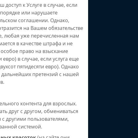
 доступ к Услуге в случае, если
 порядке или нарушаете
льском соглашении. Однако,
тразится на Вашем обязательстве
ае, любая уже перечисленная нам
мается в качестве штрафа и не
 особое право на взыскание
 евро) в случае, если услуга еще
вухсот пятидесяти евро). Однако
я дальнейших претензий с нашей
в.
ельного контента для взрослых.
ть друг с другом, обмениваться
 с другими пользователями,
ванной системой.
ных красоток
(на cайте они