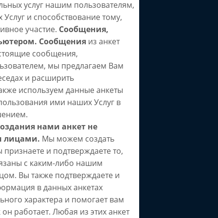
ельных услуг нашим пользователям,
 Услуг и способствование тому,
тивное участие.
Сообщения,
ьютером.
Сообщения
из анкет
стоящие сообщения,
ользователем, мы предлагаем Вам
еседах и расширить
акже используем данные анкеты
пользования ими наших Услуг в
шением.
создания нами анкет не
и лицами.
Мы можем создать
ы признаете и подтверждаете то,
вязаны с каким-либо нашим
цом. Вы также подтверждаете и
формация в данных анкетах
ьного характера и помогает вам
он работает. Любая из этих анкет