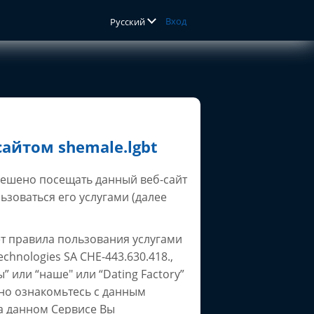
Вход
Русский
айтом shemale.lgbt
решено посещать данный веб-сайт
ользоваться его услугами (далее
т правила пользования услугами
chnologies SA CHE-443.630.418.,
” или “наше" или “Dating Factory”
льно ознакомьтесь с данным
а данном Сервисе Вы